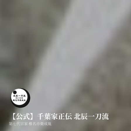
【公式】千葉家正伝 北辰一刀流
第七代宗家 椎名市衛成胤